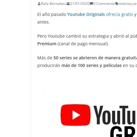
Rafa Bernabeu
21/01/2020
0 Comments
noticias
,
se
El año pasado
Youtube Originals
ofrecía gratis
y
antes.
Pero Youtube cambió su estrategia y abrió al p
Premium
(canal de pago mensual).
Más de
50 series se abrieron de manera gratuit
producirán
más de 100 series y películas
en su c