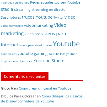
Redes sociales
seo Youtube
seo
Publicidad en Youtube
stadia
streaming
streaming en directo
video
trucos Youtube
Suscriptores
Twitter
Video
videomarketing
video ecommerce
marketing
videos para
video seo
Youtube
Internet
vseo
videos patrocinados
youtube gaming
Youtube kids
Youtube ads
youtube
Youtube Studio
Youtube shorts
originals
Comentarios recientes
Gluco 6
en
Cómo crear un canal en Youtube
Dibujos Para Colorear
en
Cómo dibujar los clásicos
de Disney con vídeos de Youtube