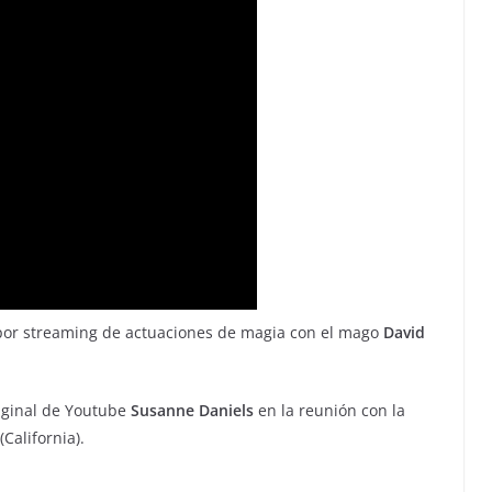
 por streaming de actuaciones de magia con el mago
David
riginal de Youtube
Susanne Daniels
en la reunión con la
California).