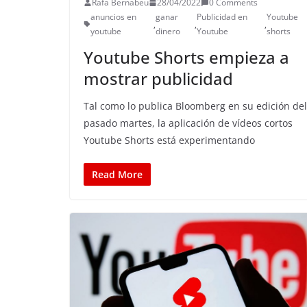
Rafa Bernabeu
28/04/2022
0 Comments
anuncios en
ganar
Publicidad en
Youtube
,
,
,
youtube
dinero
Youtube
shorts
Youtube Shorts empieza a
mostrar publicidad
Tal como lo publica Bloomberg en su edición del
pasado martes, la aplicación de vídeos cortos
Youtube Shorts está experimentando
Read More