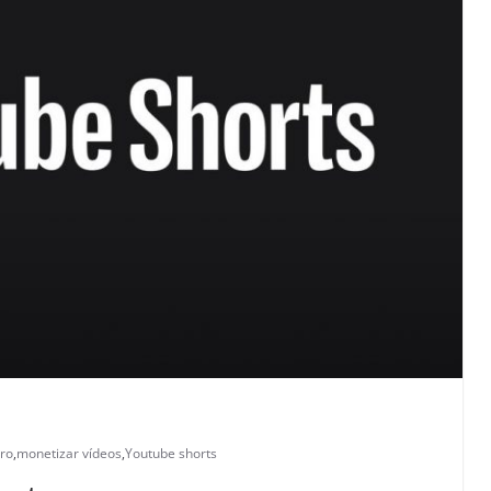
ro
,
monetizar vídeos
,
Youtube shorts