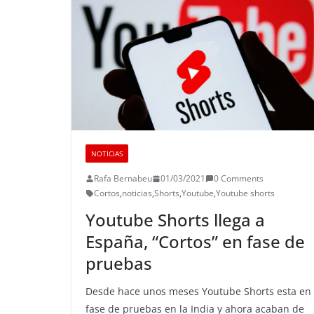
NOTICIAS
Rafa Bernabeu
01/03/2021
0 Comments
Cortos
,
noticias
,
Shorts
,
Youtube
,
Youtube shorts
Youtube Shorts llega a
España, “Cortos” en fase de
pruebas
Desde hace unos meses Youtube Shorts esta en
fase de pruebas en la India y ahora acaban de