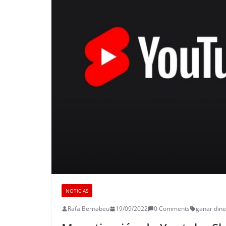
NOTICIAS
Rafa Bernabeu
19/09/2022
0 Comments
ganar dine