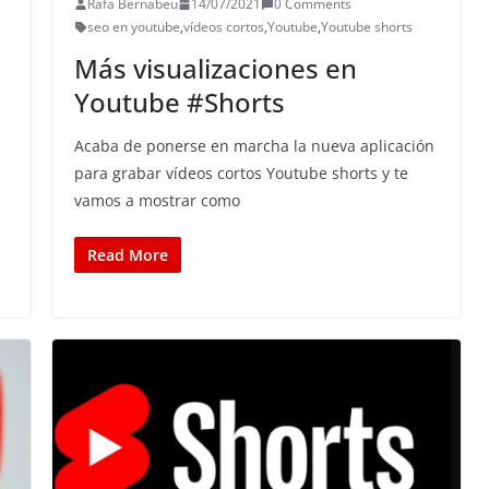
Rafa Bernabeu
14/07/2021
0 Comments
seo en youtube
,
vídeos cortos
,
Youtube
,
Youtube shorts
Más visualizaciones en
Youtube #Shorts
Acaba de ponerse en marcha la nueva aplicación
para grabar vídeos cortos Youtube shorts y te
vamos a mostrar como
Read More