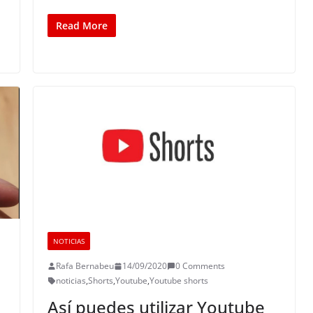
Read More
NOTICIAS
Rafa Bernabeu
14/09/2020
0 Comments
noticias
,
Shorts
,
Youtube
,
Youtube shorts
Así puedes utilizar Youtube