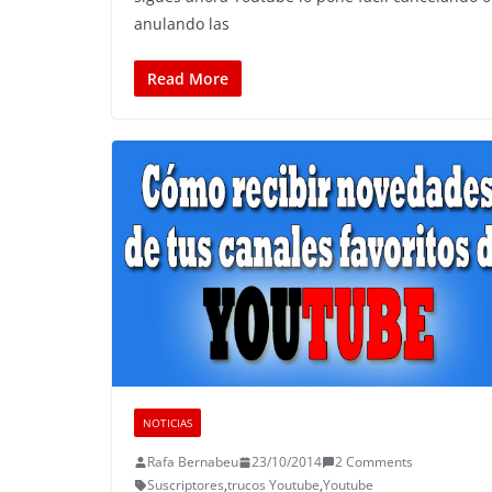
anulando las
Read More
NOTICIAS
Rafa Bernabeu
23/10/2014
2 Comments
Suscriptores
,
trucos Youtube
,
Youtube