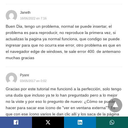
Janeth
16/06/2022 en 7:16
Buen Dia, tengo un problema, normal se puede insertar, el
problema es para reproducir, no reproduce la primera vez, si
actualizas la pagina ya normal funciona, que condigo se puede
ingresar para que no ocurra ese error, otro problema es que en
el navegador edge de windows, te sale error 400. de antemano
muchas gracias
Pyare
03/05/2017 en 0:02
Gracias por este tutorial me funcionó a la perfección, solo tengo
una duda que incluso ya te lo han preguntado pero a lo mejor
no la viste y por eso lo pregunto de nuevo: ¿Cómo se puede
hacer para sacar ese ícono de "ver en ventana externa"? Es
que con ese ícono varios le dan clic allí y los saca de la página
en donde están y la idea de insertarlo en mi web es para que se
queden allí y no para que se vayan. Gracias desde ya por la