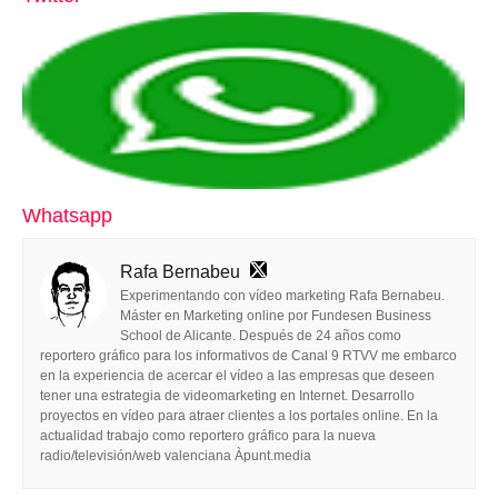
Whatsapp
Rafa Bernabeu
Experimentando con vídeo marketing Rafa Bernabeu.
Máster en Marketing online por Fundesen Business
School de Alicante. Después de 24 años como
reportero gráfico para los informativos de Canal 9 RTVV me embarco
en la experiencia de acercar el vídeo a las empresas que deseen
tener una estrategia de videomarketing en Internet. Desarrollo
proyectos en vídeo para atraer clientes a los portales online. En la
actualidad trabajo como reportero gráfico para la nueva
radio/televisión/web valenciana Àpunt.media