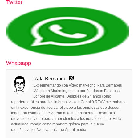
Twitter
Whatsapp
Rafa Bernabeu
Experimentando con vídeo marketing Rafa Bernabeu.
Máster en Marketing online por Fundesen Business
School de Alicante. Después de 24 años como
reportero gráfico para los informativos de Canal 9 RTVV me embarco
en la experiencia de acercar el vídeo a las empresas que deseen
tener una estrategia de videomarketing en Internet. Desarrollo
proyectos en vídeo para atraer clientes a los portales online. En la
actualidad trabajo como reportero gráfico para la nueva
radio/televisión/web valenciana Àpunt.media