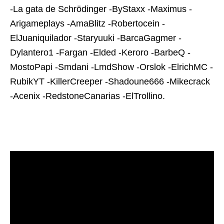
-La gata de Schrödinger -ByStaxx -Maximus -
Arigameplays -AmaBlitz -Robertocein -
ElJuaniquilador -Staryuuki -BarcaGagmer -
Dylantero1 -Fargan -Elded -Keroro -BarbeQ -
MostoPapi -Smdani -LmdShow -Orslok -ElrichMC -
RubikYT -KillerCreeper -Shadoune666 -Mikecrack
-Acenix -RedstoneCanarias -ElTrollino.