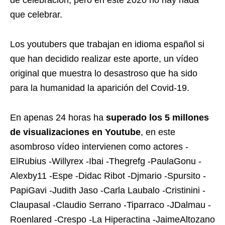
de celebración, pero en este 2020 no hay nada
que celebrar.
Los youtubers que trabajan en idioma español si
que han decidido realizar este aporte, un vídeo
original que muestra lo desastroso que ha sido
para la humanidad la aparición del Covid-19.
En apenas 24 horas ha
superado los 5 millones
de visualizaciones en Youtube
, en este
asombroso vídeo intervienen como actores -
ElRubius -Willyrex -Ibai -Thegrefg -PaulaGonu -
Alexby11 -Espe -Didac Ribot -Djmario -Spursito -
PapiGavi -Judith Jaso -Carla Laubalo -Cristinini -
Claupasal -Claudio Serrano -Tiparraco -JDalmau -
Roenlared -Crespo -La Hiperactina -JaimeAltozano