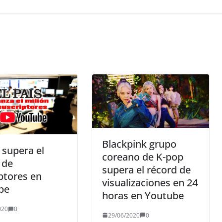
Blackpink grupo
s supera el
coreano de K-pop
 de
supera el récord de
ptores en
visualizaciones en 24
be
horas en Youtube
020
0
29/06/2020
0