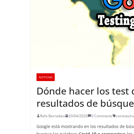
NOTICIAS
Dónde hacer los test 
resultados de búsqu
Rafa Bernabeu
20/04/2020
0 Comments
coronaviru
Google está mostrando en los resultados de bú
busque las palabras
Covid-19 o coronavirus
los