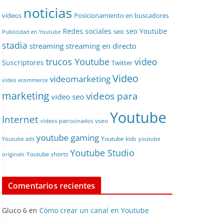
noticias
vídeos
Posicionamiento en buscadores
Redes sociales
seo Youtube
seo
Publicidad en Youtube
stadia
streaming
streaming en directo
video
trucos Youtube
Suscriptores
Twitter
Video
videomarketing
video ecommerce
marketing
videos para
video seo
Youtube
Internet
vseo
videos patrocinados
youtube gaming
Youtube kids
Youtube ads
youtube
Youtube Studio
Youtube shorts
originals
Comentarios recientes
Gluco 6
en
Cómo crear un canal en Youtube