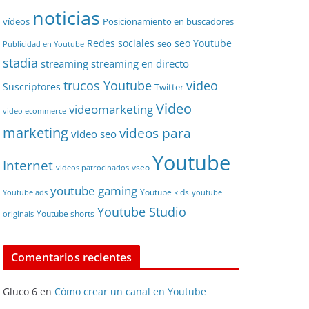
noticias
vídeos
Posicionamiento en buscadores
Redes sociales
seo Youtube
seo
Publicidad en Youtube
stadia
streaming
streaming en directo
video
trucos Youtube
Suscriptores
Twitter
Video
videomarketing
video ecommerce
marketing
videos para
video seo
Youtube
Internet
vseo
videos patrocinados
youtube gaming
Youtube kids
Youtube ads
youtube
Youtube Studio
Youtube shorts
originals
Comentarios recientes
Gluco 6
en
Cómo crear un canal en Youtube