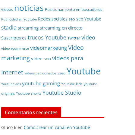
noticias
vídeos
Posicionamiento en buscadores
Redes sociales
seo Youtube
seo
Publicidad en Youtube
stadia
streaming
streaming en directo
video
trucos Youtube
Suscriptores
Twitter
Video
videomarketing
video ecommerce
marketing
videos para
video seo
Youtube
Internet
vseo
videos patrocinados
youtube gaming
Youtube kids
Youtube ads
youtube
Youtube Studio
Youtube shorts
originals
Comentarios recientes
Gluco 6
en
Cómo crear un canal en Youtube