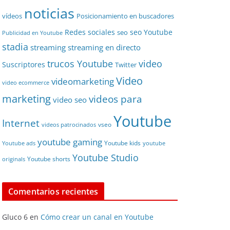
noticias
vídeos
Posicionamiento en buscadores
Redes sociales
seo Youtube
seo
Publicidad en Youtube
stadia
streaming
streaming en directo
video
trucos Youtube
Suscriptores
Twitter
Video
videomarketing
video ecommerce
marketing
videos para
video seo
Youtube
Internet
vseo
videos patrocinados
youtube gaming
Youtube kids
Youtube ads
youtube
Youtube Studio
Youtube shorts
originals
Comentarios recientes
Gluco 6
en
Cómo crear un canal en Youtube