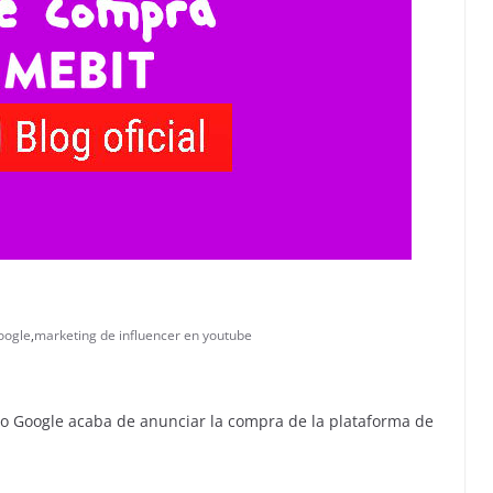
oogle
,
marketing de influencer en youtube
 Google acaba de anunciar la compra de la plataforma de