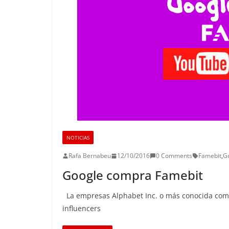
NOTICIAS
Rafa Bernabeu
12/10/2016
0 Comments
Famebit
,
G
Google compra Famebit
La empresas Alphabet Inc. o más conocida como
influencers