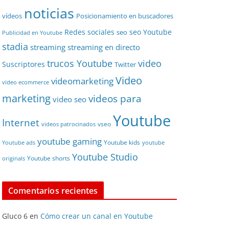
noticias
vídeos
Posicionamiento en buscadores
Redes sociales
seo Youtube
seo
Publicidad en Youtube
stadia
streaming
streaming en directo
video
trucos Youtube
Suscriptores
Twitter
Video
videomarketing
video ecommerce
marketing
videos para
video seo
Youtube
Internet
vseo
videos patrocinados
youtube gaming
Youtube kids
Youtube ads
youtube
Youtube Studio
Youtube shorts
originals
Comentarios recientes
Gluco 6
en
Cómo crear un canal en Youtube