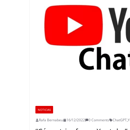
NOTICIAS
Rafa Bernabeu
16/12/2022
0 Comments
ChatGPT
,
Y