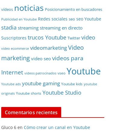
noticias
vídeos
Posicionamiento en buscadores
Redes sociales
seo Youtube
seo
Publicidad en Youtube
stadia
streaming
streaming en directo
video
trucos Youtube
Suscriptores
Twitter
Video
videomarketing
video ecommerce
marketing
videos para
video seo
Youtube
Internet
vseo
videos patrocinados
youtube gaming
Youtube kids
Youtube ads
youtube
Youtube Studio
Youtube shorts
originals
Comentarios recientes
Gluco 6
en
Cómo crear un canal en Youtube